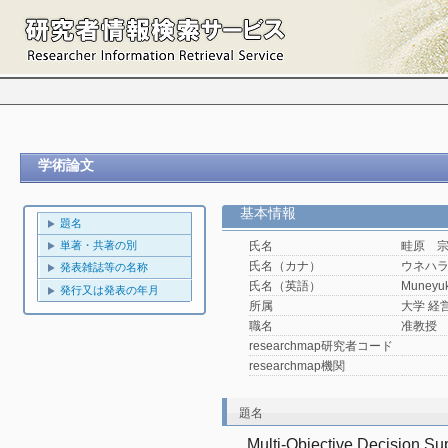
学術論文
基本情報
題名
単著・共著の別
氏名
畦原 
氏名（カナ）
ウネハ
発表雑誌等の名称
氏名（英語）
Muneyuk
発行又は発表の年月
所属
大学 経
職名
准教授
researchmap研究者コード
researchmap機関
題名
Multi-Objective Decision Supp