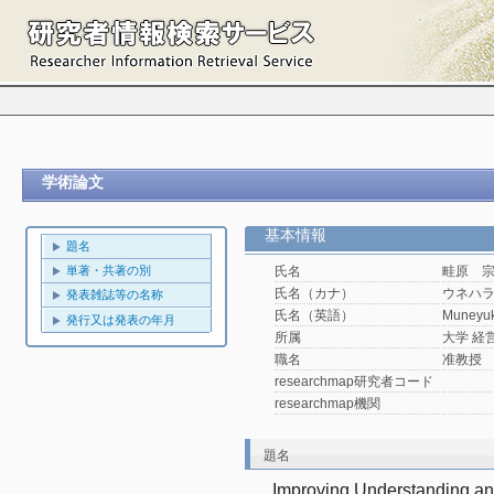
学術論文
基本情報
題名
単著・共著の別
氏名
畦原 
氏名（カナ）
ウネハ
発表雑誌等の名称
氏名（英語）
Muneyuk
発行又は発表の年月
所属
大学 経
職名
准教授
researchmap研究者コード
researchmap機関
題名
Improving Understanding and