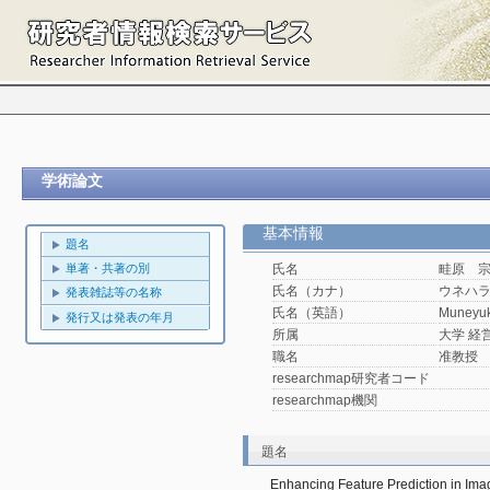
学術論文
基本情報
題名
単著・共著の別
氏名
畦原 
氏名（カナ）
ウネハ
発表雑誌等の名称
氏名（英語）
Muneyuk
発行又は発表の年月
所属
大学 経
職名
准教授
researchmap研究者コード
researchmap機関
題名
Enhancing Feature Prediction in Ima