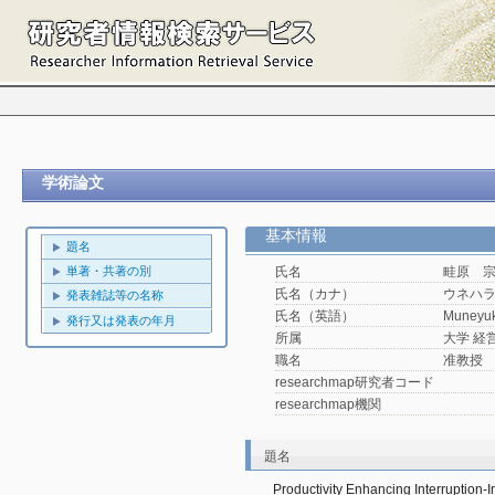
学術論文
基本情報
題名
単著・共著の別
氏名
畦原 
氏名（カナ）
ウネハ
発表雑誌等の名称
氏名（英語）
Muneyuk
発行又は発表の年月
所属
大学 経
職名
准教授
researchmap研究者コード
researchmap機関
題名
Productivity Enhancing Interruption