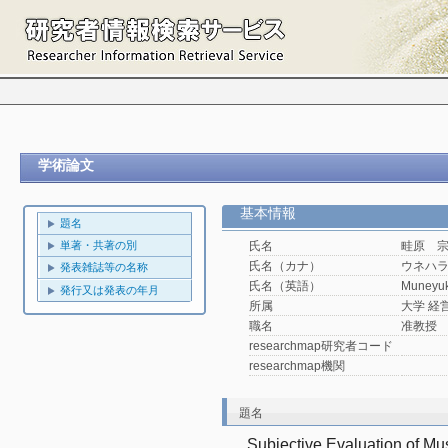
学術論文
基本情報
題名
単著・共著の別
氏名
畦原 
氏名（カナ）
ウネハ
発表雑誌等の名称
氏名（英語）
Muneyuk
発行又は発表の年月
所属
大学 経
職名
准教授
researchmap研究者コード
researchmap機関
題名
Subjective Evaluation of Mus