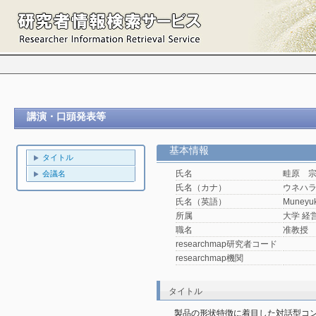
講演・口頭発表等
基本情報
タイトル
氏名
畦原 
会議名
氏名（カナ）
ウネハ
氏名（英語）
Muneyuk
所属
大学 経
職名
准教授
researchmap研究者コード
researchmap機関
タイトル
製品の形状特徴に着目した対話型コ