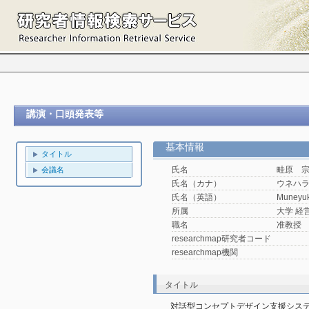
講演・口頭発表等
基本情報
タイトル
氏名
畦原 
会議名
氏名（カナ）
ウネハ
氏名（英語）
Muneyuk
所属
大学 経
職名
准教授
researchmap研究者コード
researchmap機関
タイトル
対話型コンセプトデザイン支援シス