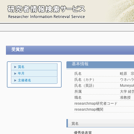
受賞歴
基本情報
賞名
年月
氏名
畦原 
氏名（カナ）
ウネハ
主催者名
氏名（英語）
Muneyuk
所属
大学 経
職名
准教授
researchmap研究者コード
researchmap機関
賞名
優秀発表賞