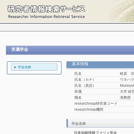
所属学会
基本情報
学会名称
氏名
畦原 
氏名（カナ）
ウネハ
氏名（英語）
Muneyuk
所属
大学 経
職名
准教授
researchmap研究者コード
researchmap機関
学会名称
日本知能情報ファジィ学会