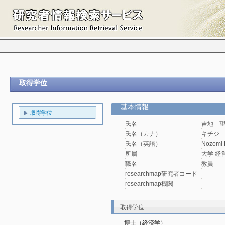
取得学位
基本情報
取得学位
氏名
吉地 
氏名（カナ）
キチジ
氏名（英語）
Nozomi K
所属
大学 経
職名
教員
researchmap研究者コード
researchmap機関
取得学位
博士（経済学）